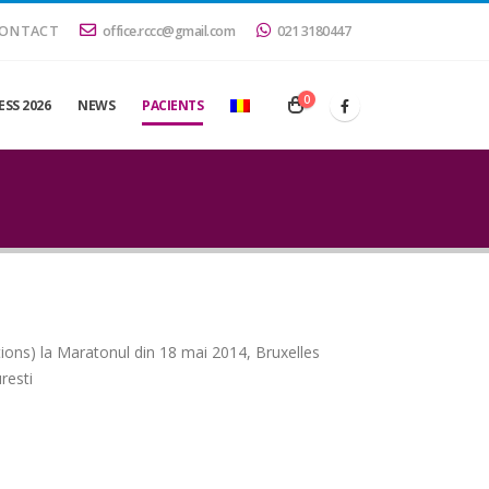
ONTACT
office.rccc@gmail.com
021 3180447
0
SS 2026
NEWS
PACIENTS
tions) la Maratonul din 18 mai 2014, Bruxelles
resti