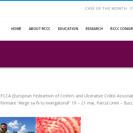
CASE OF THE MONTH
C
HOME
ABOUT RCCC
EDUCATION
RESEARCH
RCCC CONGRE
l EFCCA (European Fedeartion of Crohn’s and Ulcerative Colitis Associa
ormare “Alege sa fii tu invingatorul!” 19 – 21 mai, Parcul Unirii – Bucu