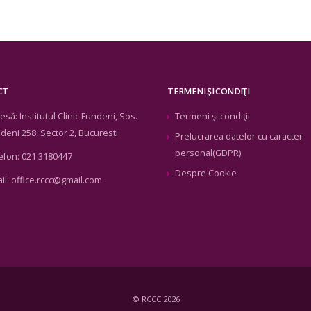
CT
TERMENI ŞI CONDIŢI
esă:
Institutul Clinic Fundeni, Sos.
Termeni şi condiţii
deni 258, Sector 2, Bucuresti
Prelucrarea datelor cu caracter
personal(GDPR)
efon:
021 3180447
Despre Cookie
il:
office.rccc@gmail.com
© RCCC 2026