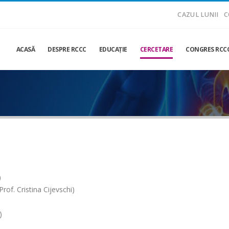
CAZUL LUNII
C
ACASĂ
DESPRE RCCC
EDUCAŢIE
CERCETARE
CONGRES RCCC
)
rof. Cristina Cijevschi)
)