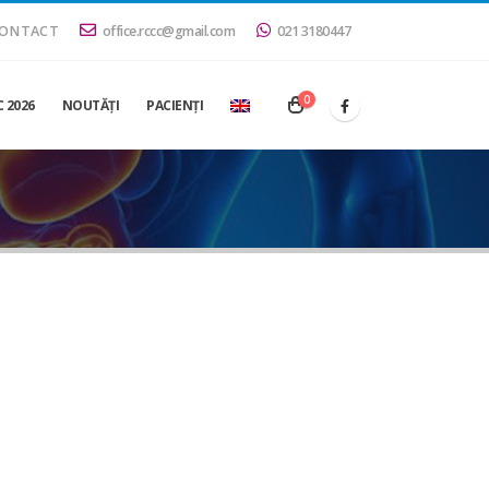
ONTACT
office.rccc@gmail.com
021 3180447
0
 2026
NOUTĂŢI
PACIENŢI