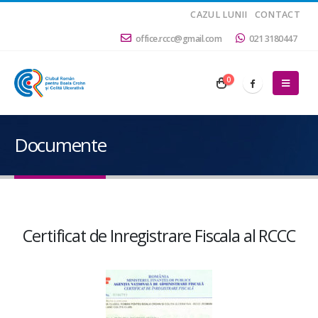
CAZUL LUNII
CONTACT
office.rccc@gmail.com
021 3180447
0
Documente
Certificat de Inregistrare Fiscala al RCCC