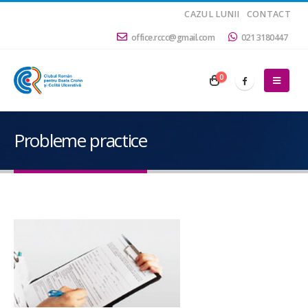
CAZUL LUNII
CONTACT
office.rccc@gmail.com
021 3180447
0
Probleme practice