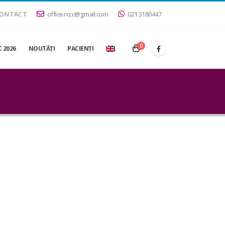
ONTACT
office.rccc@gmail.com
021 3180447
0
 2026
NOUTĂŢI
PACIENŢI