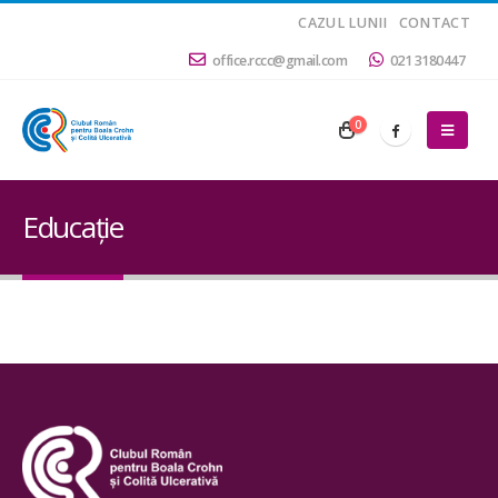
CAZUL LUNII
CONTACT
office.rccc@gmail.com
021 3180447
0
Educaţie